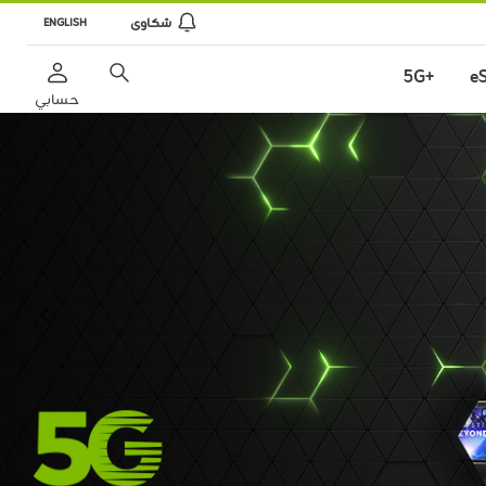
شكاوى
ENGLISH
+5G
e
حسابي