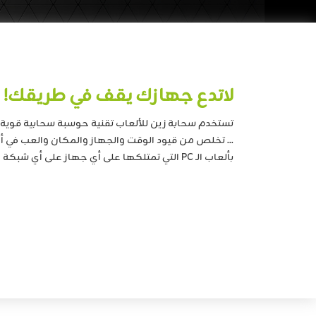
لاتدع جهازك يقف في طريقك!
تستخدم سحابة زين للألعاب تقنية حوسبة سحابية قوية لت
... تخلص من قيود الوقت والجهاز والمكان والعب في 
بألعاب الـ PC التي تمتلكها على أي جهاز على أي شبكة 5G أو فايبر.