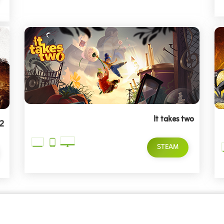
It takes two
 2
STEAM