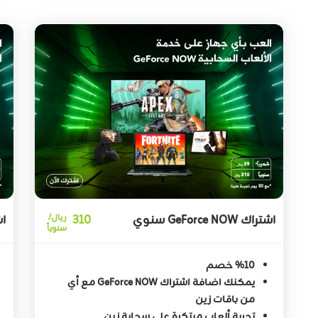
اشتراك GeForce NOW سنوي
310
ريال/
اشتر
سنوياً
%10 خصم
يمكنك اضافة اشتراك GeForce NOW مع أي
من باقات زين
تجربة ألعاب مبتكرة على سحابة زين