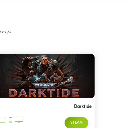
تم دعم أكثر من 1500 لعبة من أحدث وأش
Darktide
STEAM