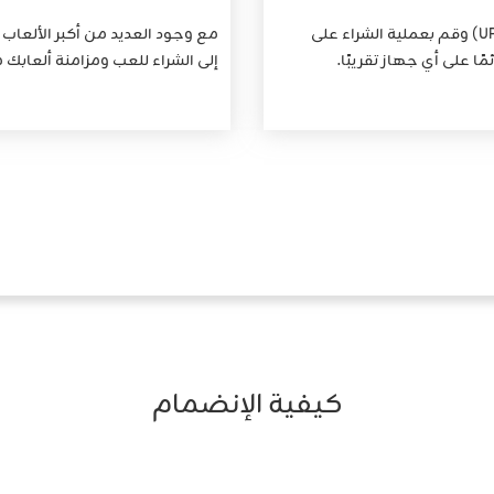
اتصل بمتجرك المفضل (Epic Games أو Steam أو UPlay) وقم بعملية الشراء على
 على أي جهاز تقريبًا.
إلى الشراء للعب ومزامنة ألعابك مع تطبيق GeForce NOW ال
كيفية الإنضمام