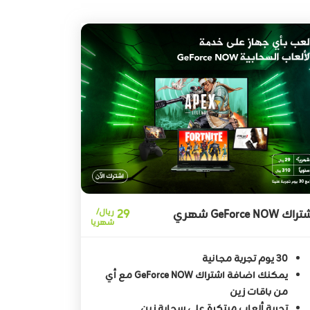
اك GeForce NOW شهري
29
ريال/
شهريا
30 يوم تجربة مجانية
يمكنك اضافة اشتراك GeForce NOW مع أي
من باقات زين
تجربة ألعاب مبتكرة على سحابة زين