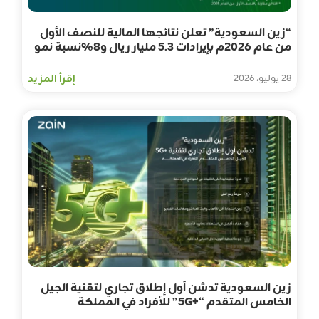
“زين السعودية” تعلن نتائجها المالية للنصف الأول
من عام 2026م بإيرادات 5.3 مليار ريال و8%نسبة نمو
في الأرباح
إقرأ المزيد
28 يوليو، 2026
زين السعودية تدشن أول إطلاق تجاري لتقنية الجيل
الخامس المتقدم “+5G” للأفراد في المملكة